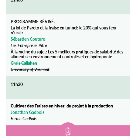
PROGRAMME RÉVISÉ
:
La loi de Pareto et la fraise en tunnel: le 20% qui vous fera
réussir
Sébastien Couture
Les Entreprises Pitre
À la racine du sujet: Les 5 meilleurs pratiques de salubrité des
aliments en environnement controlés et en hydroponie
Chris Callahan
University of Vermont
11h30
Cultiver des Fraises en hiver: du projet à la production
Jonathan Gadbois
Ferme Gadbois