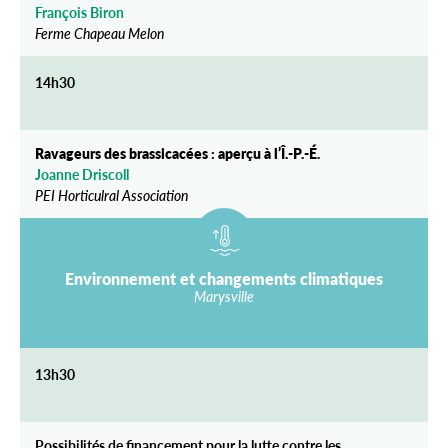
François Biron
Ferme Chapeau Melon
14h30
Ravageurs des brassicacées : aperçu à l’Î.-P.-É.
Joanne Driscoll
PEI Horticulral Association
Environnement et changements climatiques
Marysville
13h30
Possibilités de financement pour la lutte contre les