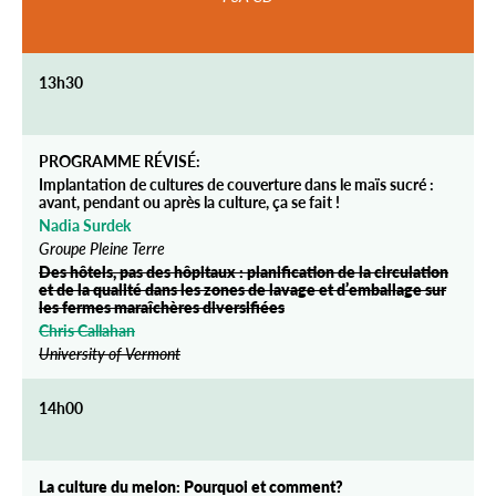
13h30
PROGRAMME RÉVISÉ:
Implantation de cultures de couverture dans le maïs sucré :
avant, pendant ou après la culture, ça se fait !
Nadia Surdek
Groupe Pleine Terre
Des hôtels, pas des hôpitaux : planification de la circulation
et de la qualité dans les zones de lavage et d’emballage sur
les fermes maraîchères diversifiées
Chris Callahan
University of Vermont
14h00
La culture du melon: Pourquoi et comment?