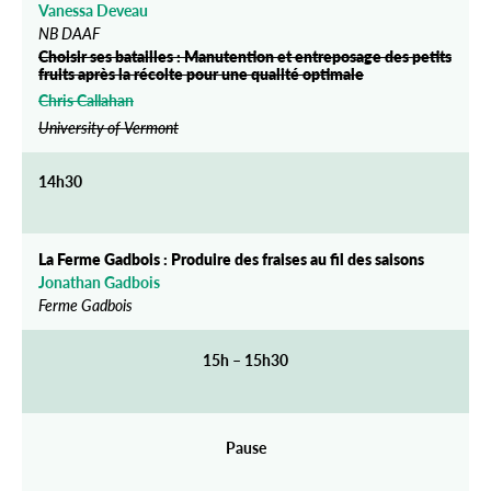
Vanessa Deveau
NB DAAF
Choisir ses batailles : Manutention et entreposage des petits
fruits après la récolte pour une qualité optimale
Chris Callahan
University of Vermont
14h30
La Ferme Gadbois : Produire des fraises au fil des saisons
Jonathan Ga
d
bois
Ferme Gadbois
15h – 15h30
Pause