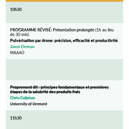
10h30
PROGRAMME RÉVISÉ: Présentation prolongée
(1h au lieu
de 30 min)
Pulvérisation par drone: précision, efficacité et productivité
Jason Deveau
MAAAO
–
Proprement dit : principes fondamentaux et premières
étapes de la salubrité des produits frais
Chris Callahan
University of Vermo
nt
11h30